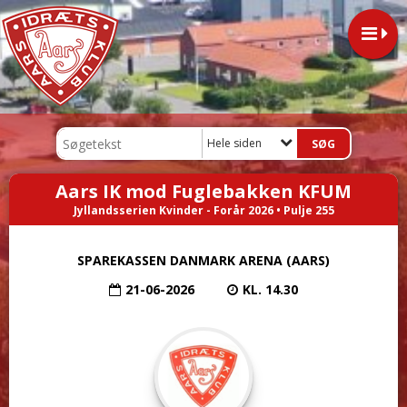
Hele siden
Aars IK mod Fuglebakken KFUM
Jyllandsserien Kvinder - Forår 2026 • Pulje 255
SPAREKASSEN DANMARK ARENA (AARS)
21-06-2026
KL. 14.30