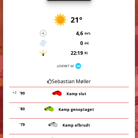
21°
4,6
m/s
0
ml.
22:19
Kl.
LEVERET AF
Sebastian Møller
+2
'90
Kamp slut
'80
Kamp genoptaget
'79
Kamp afbrudt