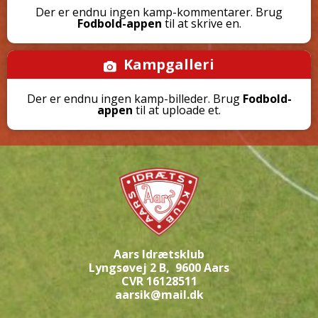
Der er endnu ingen kamp-kommentarer. Brug
Fodbold-appen
til at skrive en.
Kampgalleri
Der er endnu ingen kamp-billeder. Brug
Fodbold-
appen
til at uploade et.
Aars Idrætsklub
Lyngsøvej 2 B,
9600 Aars
CVR 16128511
aarsik@mail.dk