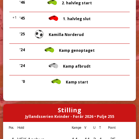
'46
2. halvleg start
+1
'45
1. halvleg slut
'25
Kamilla Norderud
'24
Kamp genoptaget
'24
Kamp afbrudt
'0
Kamp start
Stilling
Jyllandsserien Kvinder - Forår 2026 • Pulje 255
Pos.
Hold
Kampe
V
U
T
Point