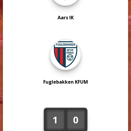
Aars IK
Fuglebakken KFUM
1
0