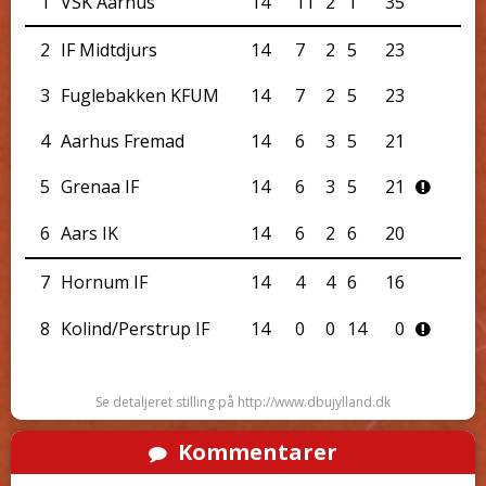
1
VSK Aarhus
14
11
2
1
35
2
IF Midtdjurs
14
7
2
5
23
3
Fuglebakken KFUM
14
7
2
5
23
4
Aarhus Fremad
14
6
3
5
21
5
Grenaa IF
14
6
3
5
21
6
Aars IK
14
6
2
6
20
7
Hornum IF
14
4
4
6
16
8
Kolind/Perstrup IF
14
0
0
14
0
Se detaljeret stilling på http://www.dbujylland.dk
Kommentarer