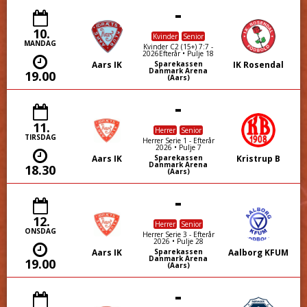
-
10.
Kvinder
Senior
MANDAG
Kvinder C2 (15+) 7:7 -
2026Efterår • Pulje 18
Aars IK
IK Rosendal
Sparekassen
Danmark Arena
19.00
(Aars)
-
11.
Herrer
Senior
TIRSDAG
Herrer Serie 1 - Efterår
2026 • Pulje 7
Aars IK
Kristrup B
Sparekassen
Danmark Arena
18.30
(Aars)
-
12.
Herrer
Senior
ONSDAG
Herrer Serie 3 - Efterår
2026 • Pulje 28
Aars IK
Aalborg KFUM
Sparekassen
Danmark Arena
19.00
(Aars)
-