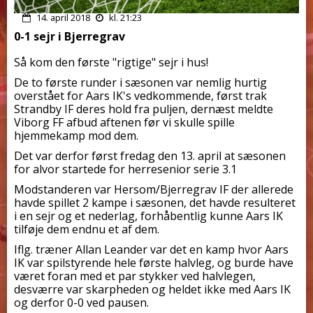
14. april 2018
kl. 21:23
0-1 sejr i Bjerregrav
Så kom den første "rigtige" sejr i hus!
De to første runder i sæsonen var nemlig hurtig
overstået for Aars IK's vedkommende, først trak
S
trandby IF deres hold fra puljen, dernæst meldte
Viborg FF afbud aftenen før vi skulle spille
hjemmekamp mod dem.
Det var derfor først fredag den 13. april at sæsonen
for alvor startede for herresenior serie 3.1
Modstanderen var Hersom/Bjerregrav IF der allerede
havde spillet 2 kampe i sæsonen, det havde resulteret
i en sejr og et nederlag, forhåbentlig kunne Aars IK
tilføje dem endnu et af dem.
Iflg. træner Allan Leander var det en kamp hvor Aars
IK var spilstyrende hele første halvleg, og burde have
været foran med et par stykker ved halvlegen,
desværre var skarpheden og heldet ikke med Aars IK
og derfor 0-0 ved pausen.