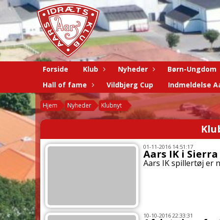
Forside
Klub
Nyheder
Børn-Ungdom
Hall of fame
Vildbjerg Cup
Indmeldelse Aa
Hjem
Nyheder
Klubnyt
Klu
01-11-2016 14:51:17
Aars IK i Sierr
Aars IK spillertøj er 
10-10-2016 22:33:31