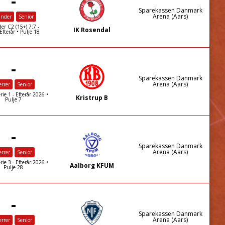
-
Sparekassen Danmark
Arena (Aars)
inder
Senior
er C2 (15+) 7:7 -
IK Rosendal
fterår • Pulje 18
-
Sparekassen Danmark
Arena (Aars)
rrer
Senior
rie 1 - Efterår 2026 •
Kristrup B
Pulje 7
-
Sparekassen Danmark
Arena (Aars)
rrer
Senior
rie 3 - Efterår 2026 •
Aalborg KFUM
Pulje 28
-
Sparekassen Danmark
Arena (Aars)
rrer
Senior