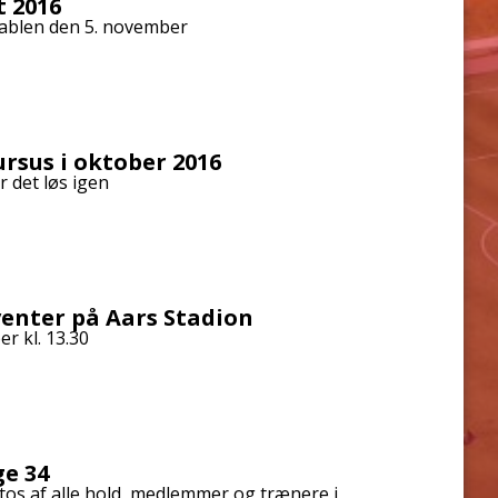
t 2016
stablen den 5. november
ursus i oktober 2016
 det løs igen
nter på Aars Stadion
r kl. 13.30
ge 34
otos af alle hold, medlemmer og trænere i