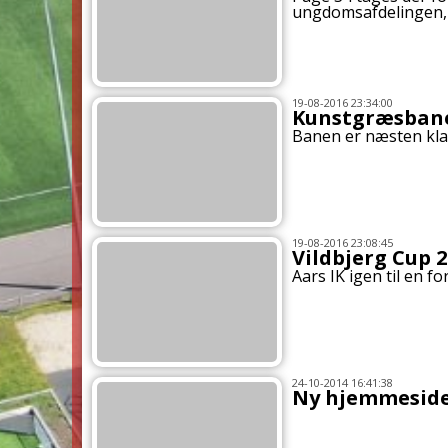
ungdomsafdelingen, h
19-08-2016 23:34:00
Kunstgræsbane
Banen er næsten klar
19-08-2016 23:08:45
Vildbjerg Cup 
Aars IK igen til en f
24-10-2014 16:41:38
Ny hjemmeside