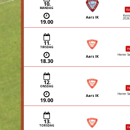
10.
MANDAG
Kv
Kvind
Aars IK
2026E
19.00
11.
TIRSDAG
He
Herrer Se
Aars IK
18.30
12.
ONSDAG
He
Herrer Se
Aars IK
19.00
13.
TORSDAG
He