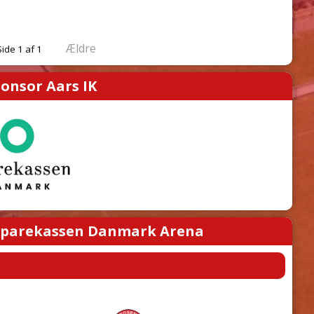
Ældre
Side 1 af 1
onsor Aars IK
parekassen Danmark Arena