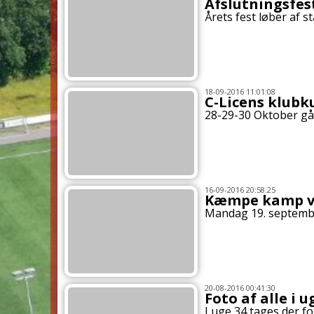
Afslutningsfes
Årets fest løber af 
18-09-2016 11:01:08
C-Licens klubk
28-29-30 Oktober går
16-09-2016 20:58:25
Kæmpe kamp ve
Mandag 19. septembe
20-08-2016 00:41:30
Foto af alle i u
I uge 34 tages der f