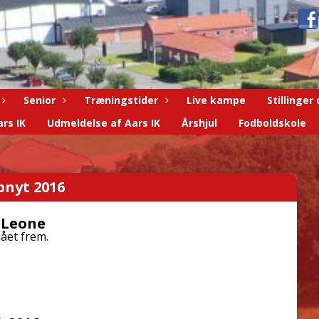
Senior
Træningstider
Live kampe
Stillinger
rs IK
Udmeldelse af Aars IK
Årshjul
Fodboldskole
bnyt 2016
a Leone
nået frem.