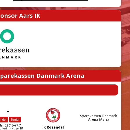
onsor Aars IK
parekassen Danmark Arena
-
Sparekassen Danmark
Arena (Aars)
inder
Senior
er C2 (15+) 7:7 -
IK Rosendal
fterår • Pulje 18