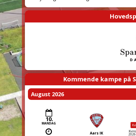
Hovedsp
Kommende kampe på S
August 2026
10.
MANDAG
Kv
Kvind
Aars IK
2026E