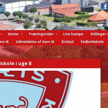
Senior
Træningstider
Live kampe
Stillinger
rs IK
Udmeldelse af Aars IK
Årshjul
Fodboldskole
skole i uge 8