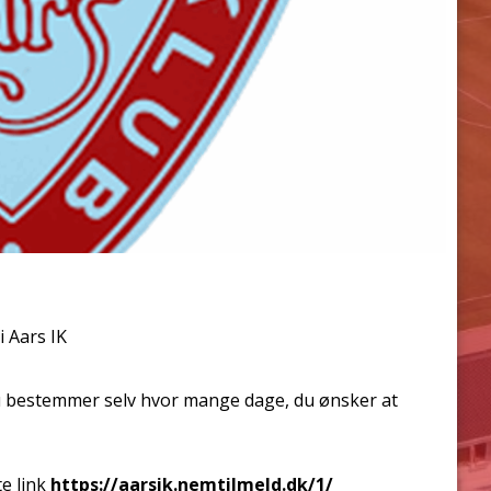
i Aars IK
 bestemmer selv hvor mange dage, du ønsker at
te link
https://aarsik.nemtilmeld.dk/1/