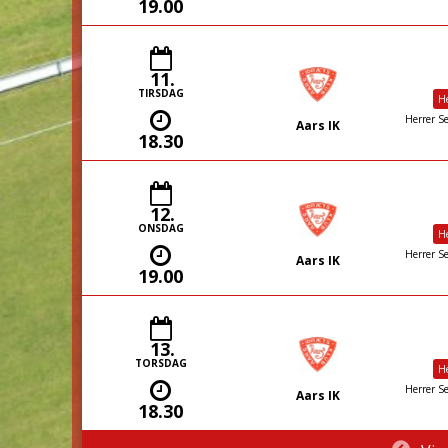
19.00
11.
TIRSDAG
He
Herrer Se
Aars IK
18.30
12.
ONSDAG
He
Herrer Se
Aars IK
19.00
13.
TORSDAG
He
Herrer Se
Aars IK
18.30