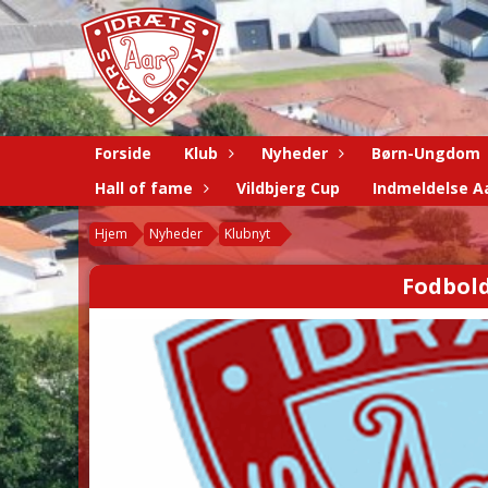
Forside
Klub
Nyheder
Børn-Ungdom
Hall of fame
Vildbjerg Cup
Indmeldelse Aa
Hjem
Nyheder
Klubnyt
Fodbold