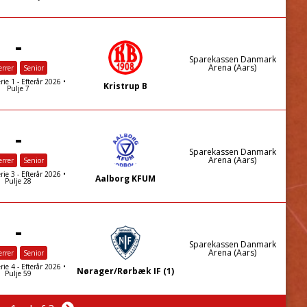
-
Sparekassen Danmark
Arena (Aars)
rrer
Senior
rie 1 - Efterår 2026 •
Kristrup B
Pulje 7
-
Sparekassen Danmark
Arena (Aars)
rrer
Senior
rie 3 - Efterår 2026 •
Aalborg KFUM
Pulje 28
-
Sparekassen Danmark
Arena (Aars)
rrer
Senior
rie 4 - Efterår 2026 •
Nørager/Rørbæk IF (1)
Pulje 59