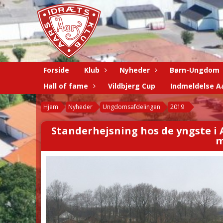
Forside
Klub
Nyheder
Børn-Ungdom
Hall of fame
Vildbjerg Cup
Indmeldelse Aa
Hjem
Nyheder
Ungdomsafdelingen
2019
Standerhejsning hos de yngste i A
m