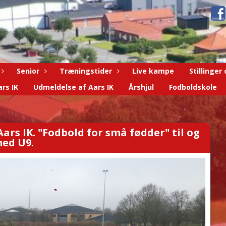
Senior
Træningstider
Live kampe
Stillinger
rs IK
Udmeldelse af Aars IK
Årshjul
Fodboldskole
ars IK. "Fodbold for små fødder" til og
ed U9.