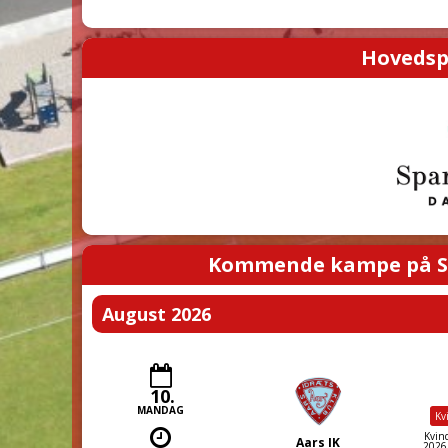
Hovedsp
Kommende kampe på S
August 2026
10.
MANDAG
Kv
Kvind
Aars IK
2026E