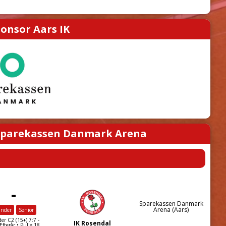
onsor Aars IK
parekassen Danmark Arena
-
Sparekassen Danmark
Arena (Aars)
inder
Senior
er C2 (15+) 7:7 -
IK Rosendal
fterår • Pulje 18