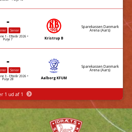
-
Sparekassen Danmark
Arena (Aars)
rrer
Senior
rie 1 - Efterår 2026 •
Kristrup B
Pulje 7
-
Sparekassen Danmark
Arena (Aars)
rrer
Senior
rie 3 - Efterår 2026 •
Aalborg KFUM
Pulje 28
er 1 ud af 1