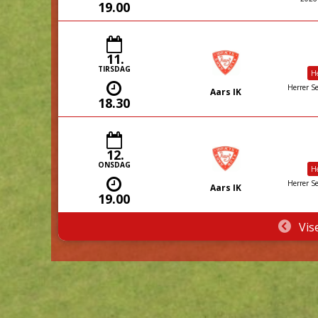
19.00
11.
TIRSDAG
He
Herrer Se
Aars IK
18.30
12.
ONSDAG
He
Herrer Se
Aars IK
19.00
Vis