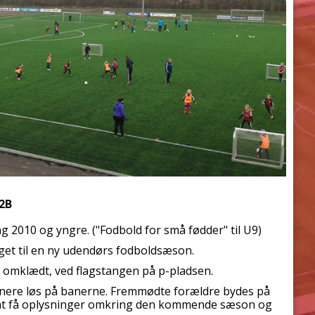
 2B
ng 2010 og yngre. ("Fodbold for små fødder" til U9)
aget til en ny udendørs fodboldsæson.
og omklædt, ved flagstangen på p-pladsen.
trænere løs på banerne. Fremmødte forældre bydes på
t at få oplysninger omkring den kommende sæson og