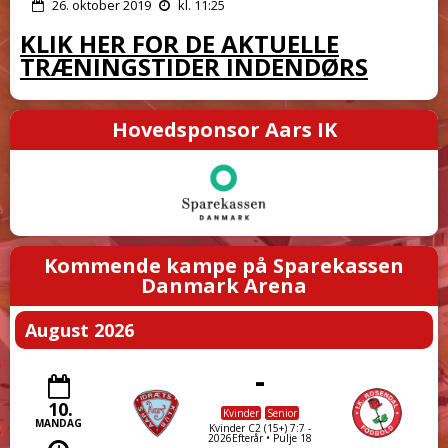
26. oktober 2019
kl. 11:25
KLIK HER FOR DE AKTUELLE
TRÆNINGSTIDER INDENDØRS
Hovedsponsor Aars IK
Kommende kampe på Sparekassen
Danmark Arena
August 2026
-
10.
Kvinder
Senior
MANDAG
Kvinder C2 (15+) 7:7 -
2026Efterår • Pulje 18