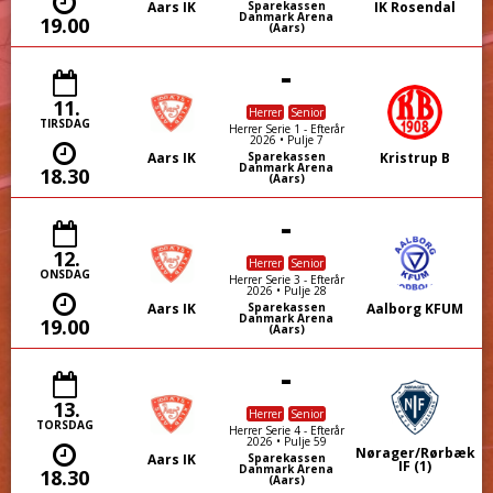
Aars IK
IK Rosendal
Sparekassen
Danmark Arena
19.00
(Aars)
-
11.
Herrer
Senior
TIRSDAG
Herrer Serie 1 - Efterår
2026 • Pulje 7
Aars IK
Kristrup B
Sparekassen
Danmark Arena
18.30
(Aars)
-
12.
Herrer
Senior
ONSDAG
Herrer Serie 3 - Efterår
2026 • Pulje 28
Aars IK
Aalborg KFUM
Sparekassen
Danmark Arena
19.00
(Aars)
-
13.
Herrer
Senior
TORSDAG
Herrer Serie 4 - Efterår
2026 • Pulje 59
Nørager/Rørbæk
Aars IK
Sparekassen
IF (1)
Danmark Arena
18.30
(Aars)